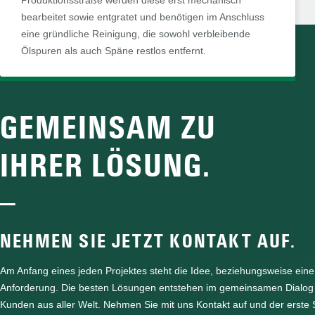
bearbeitet sowie entgratet und benötigen im Anschluss
eine gründliche Reinigung, die sowohl verbleibende
Ölspuren als auch Späne restlos entfernt.
GEMEINSAM ZU
IHRER LÖSUNG.
—
NEHMEN SIE JETZT KONTAKT AUF.
Am Anfang eines jeden Projektes steht die Idee, beziehungsweise ein
Anforderung. Die besten Lösungen entstehen im gemeinsamen Dialog
Kunden aus aller Welt. Nehmen Sie mit uns Kontakt auf und der erste S