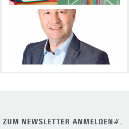
R
P
F
ZUM NEWSLETTER ANMELDEN#.