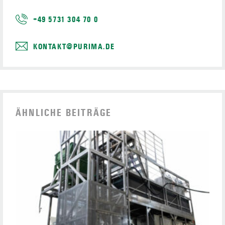
+49 5731 304 70 0
KONTAKT@PURIMA.DE
ÄHNLICHE BEITRÄGE
I
R
P
Z
R