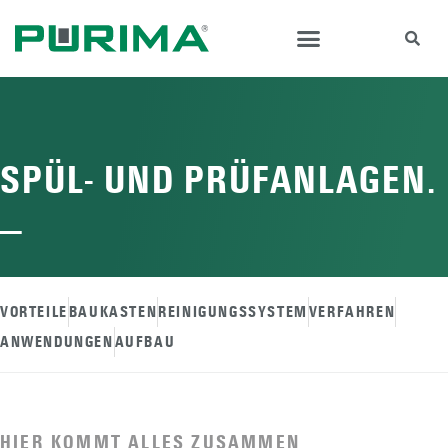
SPÜL- UND PRÜFANLAGEN.
—
VORTEILE
BAUKASTEN
REINIGUNGSSYSTEM
VERFAHREN
ANWENDUNGEN
AUFBAU
HIER KOMMT ALLES ZUSAMMEN