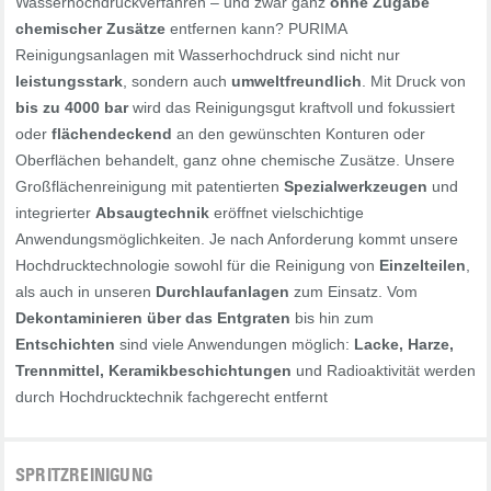
Wasserhochdruckverfahren – und zwar ganz
ohne Zugabe
chemischer Zusätze
entfernen kann? PURIMA
Reinigungsanlagen mit Wasserhochdruck sind nicht nur
leistungsstark
, sondern auch
umweltfreundlich
. Mit Druck von
bis zu 4000 bar
wird das Reinigungsgut kraftvoll und fokussiert
oder
flächendeckend
an den gewünschten Konturen oder
Oberflächen behandelt, ganz ohne chemische Zusätze. Unsere
Großflächenreinigung mit patentierten
Spezialwerkzeugen
und
integrierter
Absaugtechnik
eröffnet vielschichtige
Anwendungsmöglichkeiten. Je nach Anforderung kommt unsere
Hochdrucktechnologie sowohl für die Reinigung von
Einzelteilen
,
als auch in unseren
Durchlaufanlagen
zum Einsatz. Vom
Dekontaminieren über das Entgraten
bis hin zum
Entschichten
sind viele Anwendungen möglich:
Lacke, Harze,
Trennmittel, Keramikbeschichtungen
und Radioaktivität werden
durch Hochdrucktechnik fachgerecht entfernt
SPRITZREINIGUNG